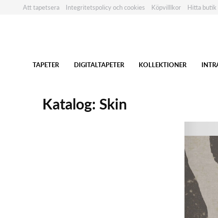
Att tapetsera
Integritetspolicy och cookies
Köpvilllkor
Hitta butik
TAPETER
DIGITALTAPETER
KOLLEKTIONER
INTR
Katalog: Skin