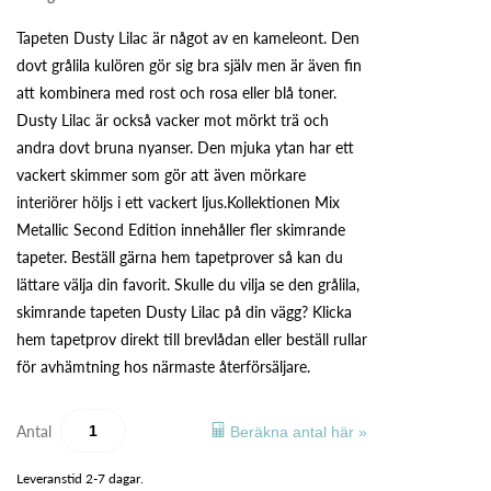
Tapeten Dusty Lilac är något av en kameleont. Den
dovt grålila kulören gör sig bra själv men är även fin
att kombinera med rost och rosa eller blå toner.
Dusty Lilac är också vacker mot mörkt trä och
andra dovt bruna nyanser. Den mjuka ytan har ett
vackert skimmer som gör att även mörkare
interiörer höljs i ett vackert ljus.Kollektionen Mix
Metallic Second Edition innehåller fler skimrande
tapeter. Beställ gärna hem tapetprover så kan du
lättare välja din favorit. Skulle du vilja se den grålila,
skimrande tapeten Dusty Lilac på din vägg? Klicka
hem tapetprov direkt till brevlådan eller beställ rullar
för avhämtning hos närmaste återförsäljare.
Antal
Beräkna antal här »
Leveranstid 2-7 dagar.