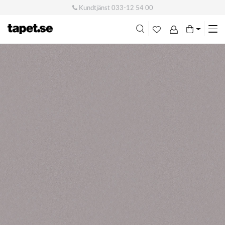
Kundtjänst
033-12 54 00
Me
swi